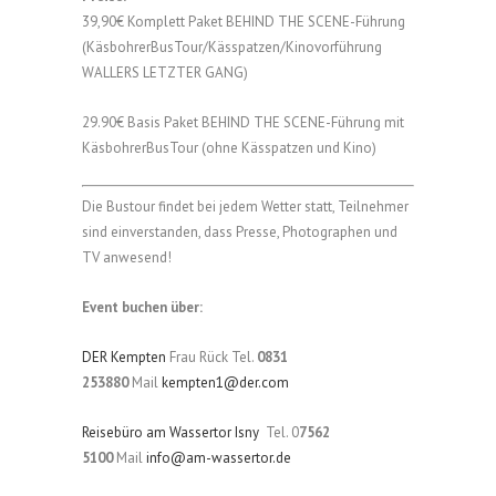
39,90€ Komplett Paket BEHIND THE SCENE-Führung
(KäsbohrerBusTour/Kässpatzen/Kinovorführung
WALLERS LETZTER GANG)
29.90€ Basis Paket BEHIND THE SCENE-Führung mit
KäsbohrerBusTour (ohne Kässpatzen und Kino)
Die Bustour findet bei jedem Wetter statt, Teilnehmer
sind einverstanden, dass Presse, Photographen und
TV anwesend!
Event buchen über:
DER Kempten
Frau Rück Tel.
0831
253880
Mail
kempten1@der.com
Reisebüro am Wassertor Isny
Tel. 0
7562
5100
Mail
info@am-wassertor.de