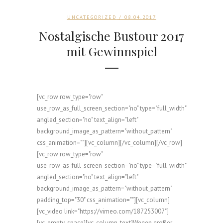
UNCATEGORIZED
/ 08.04.2017
Nostalgische Bustour 2017
mit Gewinnspiel
[vc_row row_type="row"
use_row_as_full_screen_section="no" type="full_width"
angled_section="no" text_align="left"
background_image_as_pattern="without_pattern"
css_animation=""][vc_column][/vc_column][/vc_row]
[vc_row row_type="row"
use_row_as_full_screen_section="no" type="full_width"
angled_section="no" text_align="left"
background_image_as_pattern="without_pattern"
padding_top="30" css_animation=""][vc_column]
[vc_video link="https://vimeo.com/187253007"]
[vc_empty_space][vc_column_text]Wegen großer