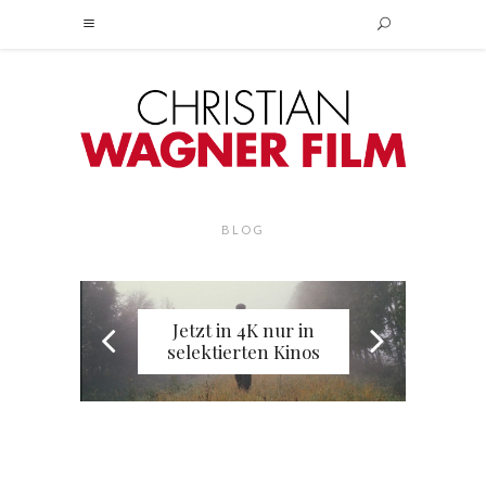
BLOG
Jetzt in 4K nur in
selektierten Kinos