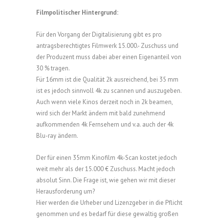
Filmpolitischer Hintergrund:
Für den Vorgang der Digitalisierung gibt es pro
antragsberechtigtes Filmwerk 15.000.- Zuschuss und
der Produzent muss dabei aber einen Eigenanteil von
30 % tragen.
Für 16mm ist die Qualität 2k ausreichend, bei 35 mm
ist es jedoch sinnvoll 4k zu scannen und auszugeben.
Auch wenn viele Kinos derzeit noch in 2k beamen,
wird sich der Markt ändern mit bald zunehmend
aufkommenden 4k Fernsehern und v.a. auch der 4k
Blu-ray ändern.
Der für einen 35mm Kinofilm 4k-Scan kostet jedoch
weit mehr als der 15.000 € Zuschuss. Macht jedoch
absolut Sinn. Die Frage ist, wie gehen wir mit dieser
Herausforderung um?
Hier werden die Urheber und Lizenzgeber in die Pflicht
genommen und es bedarf für diese gewaltig großen