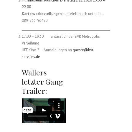
Filmmuseum München Dienstag 1.11.2016 19:00 –
22.00
Kartenvorbestellungen
nur telefonisch unter Tel.
089-233-96450
17:00 – 19:30 anlässlich der BVR Metropolis
Verleihung
HFF Kino 2 Anmeldungen an
gaeste@bvr-
services.de
Wallers
letzter Gang
Trailer: